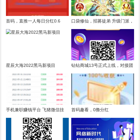
首码，直推一人每日分红0.6
口袋修仙，招募徒弟 升级门派，
元，推广越多分红越多，亲测提
一次推广四级模式，终身收益！
现已到账
星辰大海2022黑马新项目
钻钻商城13号正式上线，对接团
队，会员拿团队无限代收益
手机兼职赚钱平台 飞猪微信挂
首码趣看，0撸分红
机，单号一天50+