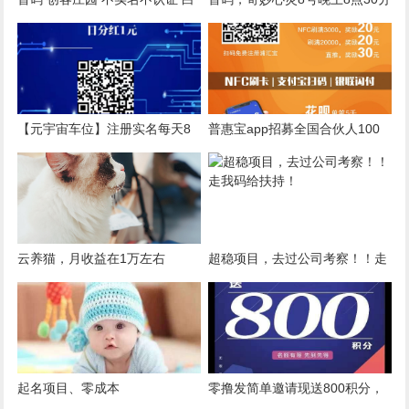
嫖10元话费 每天收益6+
刚上线。零投资月入几百，推广
更香
【元宇宙车位】注册实名每天8
普惠宝app招募全国合伙人100
毛，2.8元即可提现，绝对零
名待遇置顶分润置顶推荐奖励秒
撸！
结算分润日结
云养猫，月收益在1万左右
超稳项目，去过公司考察！！走
我码给扶持！
起名项目、零成本
零撸发简单邀请现送800积分，