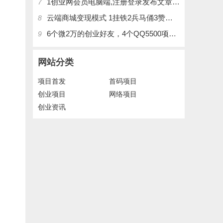
1创业网会员电脑端,注册登录发布文章,操作介绍
7
云端商城变现模式 1挂铁2兵马俑3赞刷4涨粉，带你玩.赚风口项日
8
6个微2万的创业好友，4个QQ5500项目好友，QQ每天在线人数2400人、承接朋友圈广告投放
9
网站分类
项目首发
首码项目
创业项目
网络项目
创业资讯