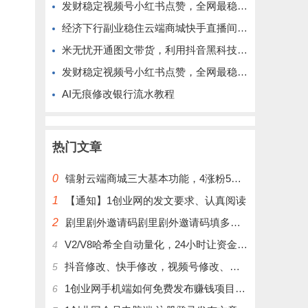
发财稳定视频号小红书点赞，全网最稳定绿色的项目，完全自动了
经济下行副业稳住云端商城快手直播间挂铁涨粉丝抖音黑科技实操
米无忧开通图文带货，利用抖音黑科技商城快速涨粉1000+，单日变现2W！
发财稳定视频号小红书点赞，全网最稳定绿色的项目，完美自动了
AI无痕修改银行流水教程
热门文章
0
镭射云端商城三大基本功能，4涨粉5涨播放量6挂铁，为你揭开真实的面纱!
1
【通知】1创业网的发文要求、认真阅读
2
剧里剧外邀请码剧里剧外邀请码填多少呢？
V2/V8哈希全自动量化，24小时让资金为你打工！
4
抖音修改、快手修改，视频号修改、大屏修改|橱窗修改|抖店修改|、招代理可单独购买
5
1创业网手机端如何免费发布赚钱项目文章
6