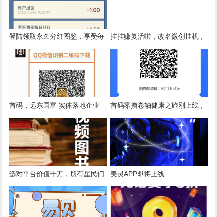
登陆领取永久分红图鉴，享受每
挂挂赚复活啦，改名微创挂机，
日分红！
微信群挂机时代又来了
首码，远东国富 实体落地企业
首码零撸卷轴健康之旅刚上线，
一元起提
维珍模式一积分20速度撸
选对平台价值千万，所有星民们
美灵APP即将上线
路走对了，就不怕远!