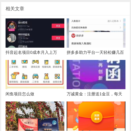
相关文章
抖音起名项目0成本月入上万
拼多多助力平台一天轻松赚几百
开分站日入过千
闲鱼项目怎么做
万诚黄金：注册送1金豆，每天
自动产出0.7元，拉5人得1金豆