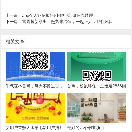
上一篇：app个人征信报告制作神器pdf在线处理
下一篇：雷霆拉新刚出，赶紧来占位，一起上人，抓住风口
相关文章
牛气森林首码，每天零撸过百，
首码，松鼠环保，注册送2888回
速度上车，实铭无费，每天10个
收包，每天收益16元，速度上
广告，可得2－5元余额，提现秒
车，一元秒提
到
新用户首赚大水羊毛新用户撸几
最好的几个创业项目