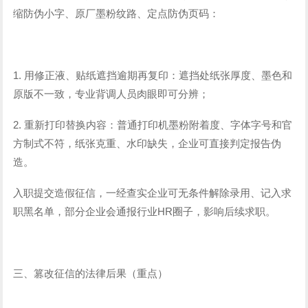
缩防伪小字、原厂墨粉纹路、定点防伪页码：
1. 用修正液、贴纸遮挡逾期再复印：遮挡处纸张厚度、墨色和
原版不一致，专业背调人员肉眼即可分辨；
2. 重新打印替换内容：普通打印机墨粉附着度、字体字号和官
方制式不符，纸张克重、水印缺失，企业可直接判定报告伪
造。
入职提交造假征信，一经查实企业可无条件解除录用、记入求
职黑名单，部分企业会通报行业HR圈子，影响后续求职。
三、篡改征信的法律后果（重点）