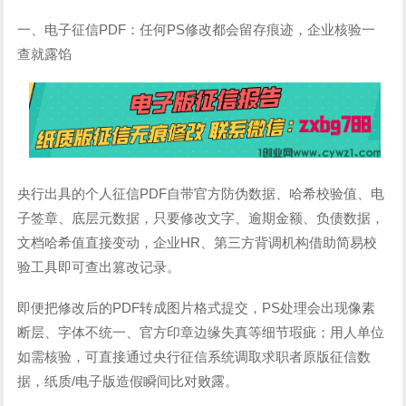
一、电子征信PDF：任何PS修改都会留存痕迹，企业核验一
查就露馅
央行出具的个人征信PDF自带官方防伪数据、哈希校验值、电
子签章、底层元数据，只要修改文字、逾期金额、负债数据，
文档哈希值直接变动，企业HR、第三方背调机构借助简易校
验工具即可查出篡改记录。
即便把修改后的PDF转成图片格式提交，PS处理会出现像素
断层、字体不统一、官方印章边缘失真等细节瑕疵；用人单位
如需核验，可直接通过央行征信系统调取求职者原版征信数
据，纸质/电子版造假瞬间比对败露。