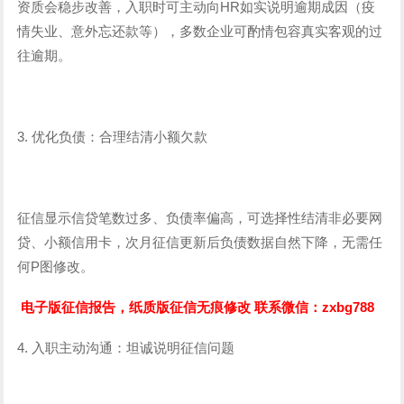
资质会稳步改善，入职时可主动向HR如实说明逾期成因（疫
情失业、意外忘还款等），多数企业可酌情包容真实客观的过
往逾期。
3. 优化负债：合理结清小额欠款
征信显示信贷笔数过多、负债率偏高，可选择性结清非必要网
贷、小额信用卡，次月征信更新后负债数据自然下降，无需任
何P图修改。
电子版征信报告，纸质版征信无痕修改 联系微信：zxbg788
4. 入职主动沟通：坦诚说明征信问题