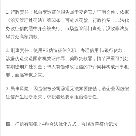
1. 行政责任：私自变造征信报告属于变造官方证明文件，依据
《治安管理处罚法》第52条，可处以罚款、行政拘留；非法代
办改征信的黑中介会被央行、市场监管部门查处，没收非法所
得并处高额罚款。
2. 刑事责任：使用PS伪造征信入职、办理信用卡/银行贷款，
涉嫌伪造变造国家机关证件罪、骗取贷款罪，情节严重可判处
有期徒刑并处罚金；帮人有偿修改征信的中介同样构成刑事犯
罪，面临牢狱之灾。
3. 民事风险：因造假被公司辞退无法索要赔偿，若企业因虚假
征信产生经济损失，求职者还要承担赔偿责任。
四、征信有瑕疵？4种合法优化方式，合规改善征信记录