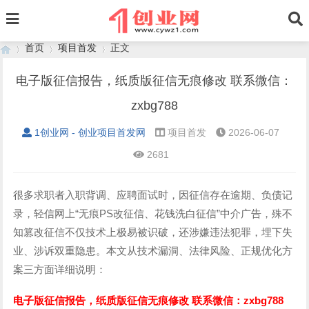
首页
项目首发
正文
电子版征信报告，纸质版征信无痕修改 联系微信：
zxbg788
›
›
›
1创业网 - 创业项目首发网
项目首发
2026-06-07
2681
很多求职者入职背调、应聘面试时，因征信存在逾期、负债记
录，轻信网上“无痕PS改征信、花钱洗白征信”中介广告，殊不
知篡改征信不仅技术上极易被识破，还涉嫌违法犯罪，埋下失
业、涉诉双重隐患。本文从技术漏洞、法律风险、正规优化方
案三方面详细说明：
电子版征信报告，纸质版征信无痕修改 联系微信：zxbg788