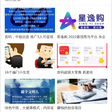
首码，中核抗疫 推广3人可提现
星逸购 2022最强黑马平台 央企
50 已到账
背景众筹模式 政策扶持置顶 7月
13号上线
16个偏门小生意
首码超级大零撸 易麦街
绿色中国，大健康模式，内排送
赚钱的创业项目