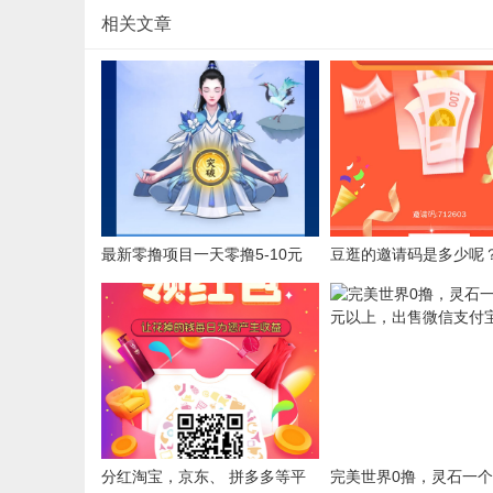
相关文章
最新零撸项目一天零撸5-10元
豆逛的邀请码是多少呢
请码712603
分红淘宝，京东、 拼多多等平
完美世界0撸，灵石一个5