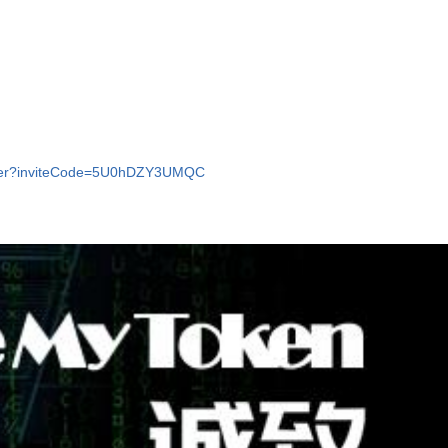
ster?inviteCode=5U0hDZY3UMQC