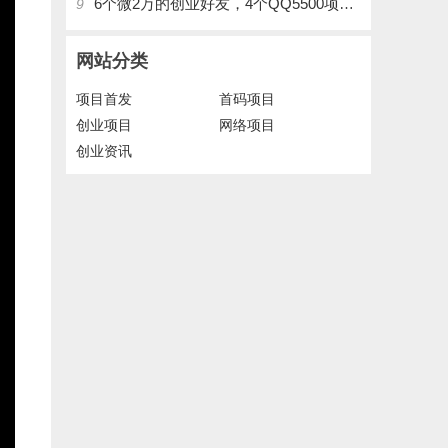
6个微2万的创业好友，4个QQ5500项目好友，QQ每天在线人数2400人、承接朋友圈广告投放
9
网站分类
项目首发
首码项目
创业项目
网络项目
创业资讯