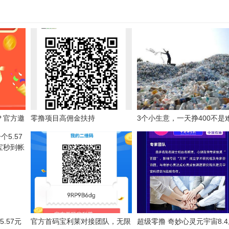
？官方邀
零撸项目高佣金扶持
3个小生意，一天挣400不是
事
.57元
官方首码宝利莱对接团队，无限
超级零撸 奇妙心灵元宇宙8.4