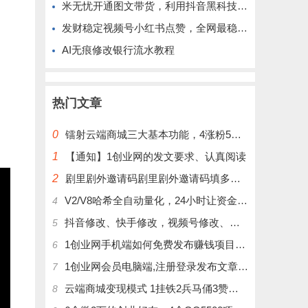
米无忧开通图文带货，利用抖音黑科技商城快速涨粉1000+，单日变现2W！
发财稳定视频号小红书点赞，全网最稳定绿色的项目，完美自动了
AI无痕修改银行流水教程
热门文章
0
镭射云端商城三大基本功能，4涨粉5涨播放量6挂铁，为你揭开真实的面纱!
1
【通知】1创业网的发文要求、认真阅读
2
剧里剧外邀请码剧里剧外邀请码填多少呢？
V2/V8哈希全自动量化，24小时让资金为你打工！
4
抖音修改、快手修改，视频号修改、大屏修改|橱窗修改|抖店修改|、招代理可单独购买
5
1创业网手机端如何免费发布赚钱项目文章
6
1创业网会员电脑端,注册登录发布文章,操作介绍
7
云端商城变现模式 1挂铁2兵马俑3赞刷4涨粉，带你玩.赚风口项日
8