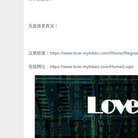
无套路更真实！
注册链接：
https://www.love-mytoken.com//Home/Regi
登陆网址：https://www.love-mytoken.com/Home/Login