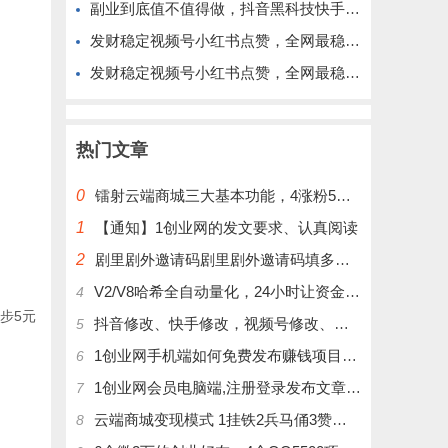
副业到底值不值得做，抖音黑科技快手上人涨粉云端商城真能逆袭赚钱
发财稳定视频号小红书点赞，全网最稳定绿色的项目，完美来拉新
发财稳定视频号小红书点赞，全网最稳定绿色的项目，完全自动了
热门文章
0
镭射云端商城三大基本功能，4涨粉5涨播放量6挂铁，为你揭开真实的面纱!
1
【通知】1创业网的发文要求、认真阅读
2
剧里剧外邀请码剧里剧外邀请码填多少呢？
V2/V8哈希全自动量化，24小时让资金为你打工！
4
步5元
抖音修改、快手修改，视频号修改、大屏修改|橱窗修改|抖店修改|、招代理可单独购买
5
1创业网手机端如何免费发布赚钱项目文章
6
1创业网会员电脑端,注册登录发布文章,操作介绍
7
云端商城变现模式 1挂铁2兵马俑3赞刷4涨粉，带你玩.赚风口项日
8