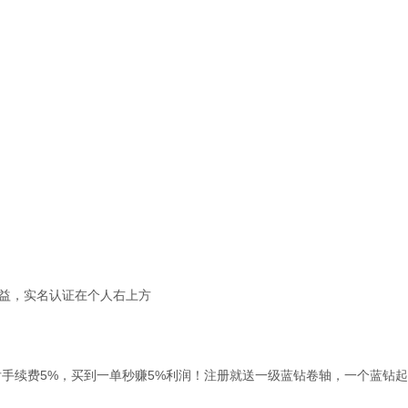
益，实名认证在个人右上方
后手续费5%，买到一单秒赚5%利润！注册就送一级蓝钻卷轴，一个蓝钻起