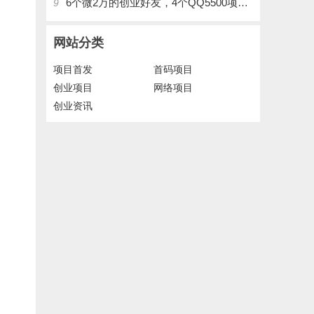
6个微2万的创业好友，4个QQ5500项目好友，QQ每天在线人数2400人、承接朋友圈广告投放
9
网站分类
项目首发
首码项目
创业项目
网络项目
创业资讯