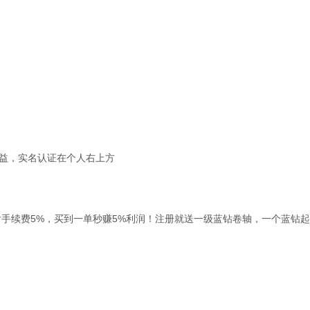
益，实名认证在个人右上方
后手续费5%，买到一单秒赚5%利润！注册就送一级蓝钻卷轴，一个蓝钻起