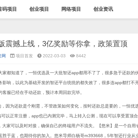
首码项目
创业项目
网络项目
创业资讯
级版震撼上线，3亿奖励等你拿，政策置顶
发网
项目首发
2022-03-03
8442
大家都知道了，一恒优选及一大批智还app都用不了了，很多急于还款的
务影响，以此为基础开发的智还平台统统的都失效了，很多连app都打不
的客服已经在手动还款，预计本周回款完毕。
，因为还款是个刚需，不管政策如何变化，按时还款总是要的，一恒优
稿可以正常注册，app也已内测完毕，马上转入公测，现在可以享受置顶
炉，大家可以及时对接，确保自己的终端用户不流失。【悠米】是一个自用
胜于蓝，也期待你的加入。悠米导师白杨哥m393668，5年智还行业从