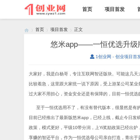
首页
项目首发
首页
项目首发
正文
悠米app——一恒优选升
1创业网 - 创业项目首
›
›
›
大家好，我是白杨哥，专注互联网智还版块。可能这几天
比较着急，这里跟大家统一说下原因，受上游某公司某业
过大家不用担心，资金安全还是有保障的，目前一恒优选
至于一恒优选用不了，有没有替代版本，很显然是有的
目前已经推出了最新版悠米app，已经上线，截止今日发
政策，模式更好，平级10带分润，上Yi奖励政策已经出
享赚的智还平台，作为一恒优选母公司亲自打造，青出于蓝