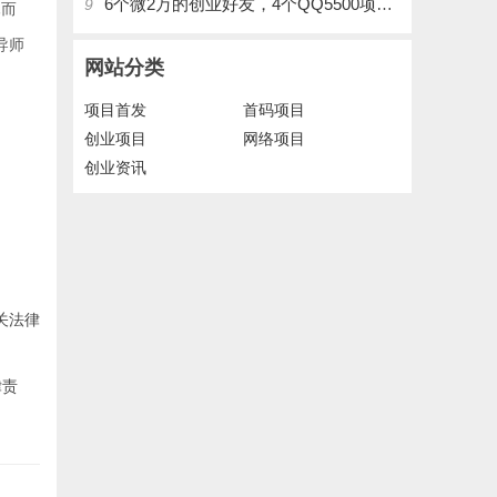
6个微2万的创业好友，4个QQ5500项目好友，QQ每天在线人数2400人、承接朋友圈广告投放
9
木而
导师
网站分类
项目首发
首码项目
创业项目
网络项目
创业资讯
关法律
律责