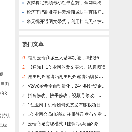
发财稳定视频号小红书点赞，全网最稳定绿色的项目，完全自动了
经济下行副业稳住云端商城快手直播间挂铁涨粉丝抖音黑科技实操
米无忧开通图文带货，利用抖音黑科技商城快速涨粉1000+，单日变现2W！
热门文章
0
镭射云端商城三大基本功能，4涨粉5涨播放量6挂铁，为你揭开真实的面纱!
1
【通知】1创业网的发文要求、认真阅读
额，
2
剧里剧外邀请码剧里剧外邀请码填多少呢？
、自由
V2/V8哈希全自动量化，24小时让资金为你打工！
4
的公
抖音修改、快手修改，视频号修改、大屏修改|橱窗修改|抖店修改|、招代理可单独购买
5
1创业网手机端如何免费发布赚钱项目文章
6
1创业网会员电脑端,注册登录发布文章,操作介绍
7
是持续
云端商城变现模式 1挂铁2兵马俑3赞刷4涨粉，带你玩.赚风口项日
8
已经