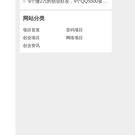
6个微2万的创业好友，4个QQ5500项目好友，QQ每天在线人数2400人、承接朋友圈广告投放
9
网站分类
项目首发
首码项目
创业项目
网络项目
创业资讯