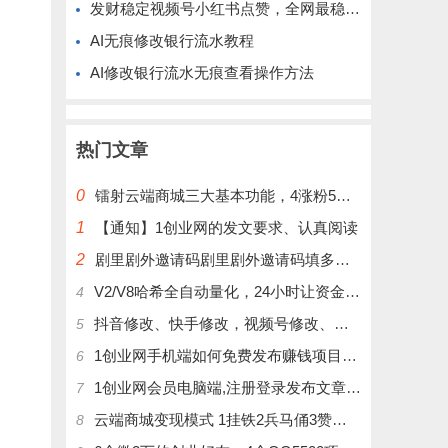
发财稳定视频号小红书点赞，全网最稳定绿色的项目，完美自动了
AI无痕修改银行流水教程
AI修改银行流水无痕查看操作方法
热门文章
0
镭射云端商城三大基本功能，4涨粉5涨播放量6挂铁，为你揭开真实的面纱!
1
【通知】1创业网的发文要求、认真阅读
2
剧里剧外邀请码剧里剧外邀请码填多少呢？
V2/V8哈希全自动量化，24小时让资金为你打工！
4
抖音修改、快手修改，视频号修改、大屏修改|橱窗修改|抖店修改|、招代理可单独购买
5
1创业网手机端如何免费发布赚钱项目文章
6
1创业网会员电脑端,注册登录发布文章,操作介绍
7
云端商城变现模式 1挂铁2兵马俑3赞刷4涨粉，带你玩.赚风口项日
8