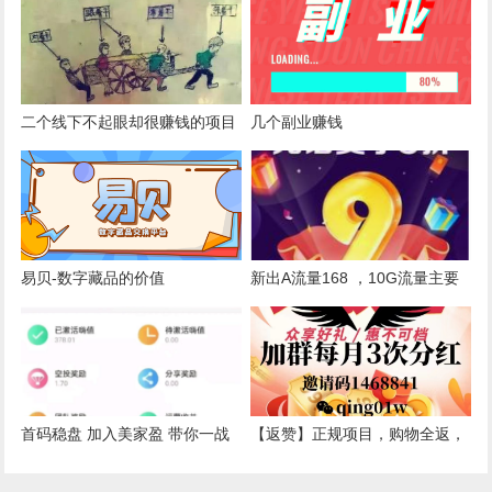
一元钱，免费拿城市代理
来这个
二个线下不起眼却很赚钱的项目
几个副业赚钱
易贝-数字藏品的价值
新出A流量168 ，10G流量主要
2.8元，全网最底9折充话费
首码稳盘 加入美家盈 带你一战
【返赞】正规项目，购物全返，
上岸
免费无限撸实物赚米