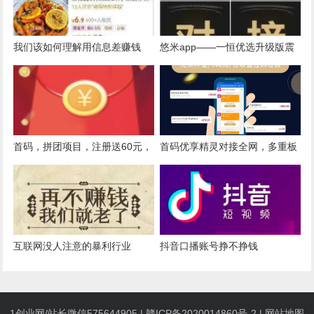
我们该如何理解用信息差赚钱
悠米app——一恒优选升级版震
呢？
撼上线，3亿奖励等你拿，政策
置顶
首码，拼团项目，注册送60元，
首码优享精灵对接全网，多重板
每日收入4.4元
块收益，上线各大应用商城，长
久稳定
互联网没人注意的暴利行业
抖音口播账号挣不挣钱
1创业网/站长微信575644905 |
赣ICP备2020014860号-2
|
网站地图