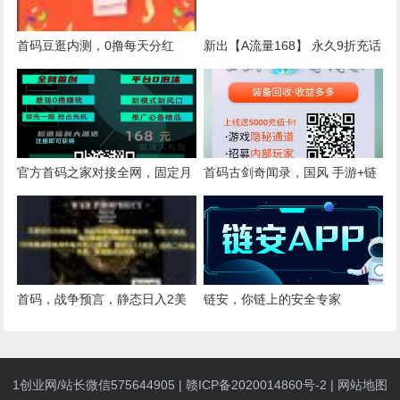
首码豆逛内测，0撸每天分红
新出【A流量168】 永久9折充话
5+，己上各大应用商店
费！同行可对比，全网最底
官方首码之家对接全网，固定月
首码古剑奇闻录，国风 手游+链
工资，扶持站长，最强首码
游
首码，战争预言，静态日入2美
链安，你链上的安全专家
金，亲测提现已到账
1创业网/站长微信575644905 |
赣ICP备2020014860号-2
|
网站地图