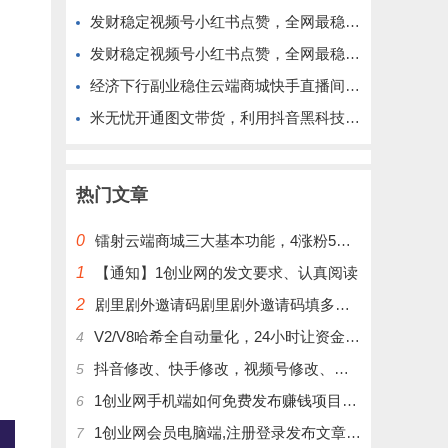
发财稳定视频号小红书点赞，全网最稳定绿色的项目，完美来拉新
发财稳定视频号小红书点赞，全网最稳定绿色的项目，完全自动了
经济下行副业稳住云端商城快手直播间挂铁涨粉丝抖音黑科技实操
米无忧开通图文带货，利用抖音黑科技商城快速涨粉1000+，单日变现2W！
热门文章
0
镭射云端商城三大基本功能，4涨粉5涨播放量6挂铁，为你揭开真实的面纱!
1
【通知】1创业网的发文要求、认真阅读
2
剧里剧外邀请码剧里剧外邀请码填多少呢？
V2/V8哈希全自动量化，24小时让资金为你打工！
4
抖音修改、快手修改，视频号修改、大屏修改|橱窗修改|抖店修改|、招代理可单独购买
5
1创业网手机端如何免费发布赚钱项目文章
6
1创业网会员电脑端,注册登录发布文章,操作介绍
7