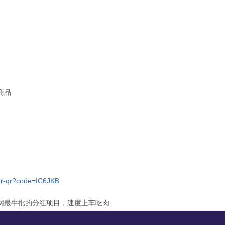
商品
ster-qr?code=IC6JKB
网最牛批的分红项目，速度上车吃肉