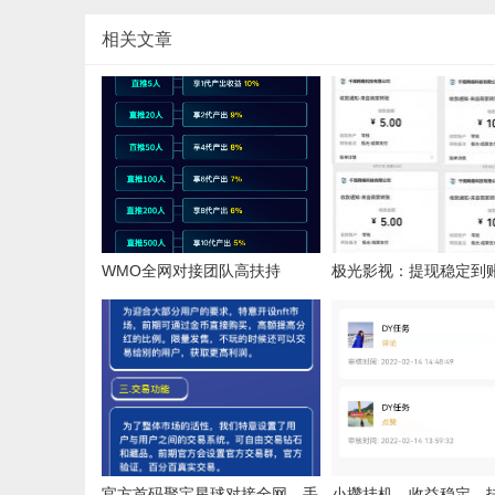
相关文章
WMO全网对接团队高扶持
极光影视：提现稳定到
影日赚50-100，VIP免
官方首码聚宝星球对接全网，手
小攒挂机，收益稳定，