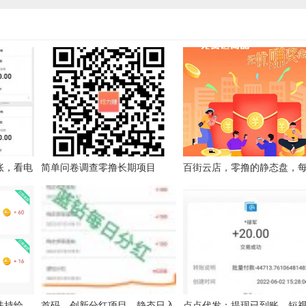
账，看电
简单问卷调查零撸长期项目
百街云店，零撸的静态盘，
费看
一个广告，刚出市场一片空
度搞
扶持给
首码，创新分红项目，静态日入
点点代发：提现已到账，短