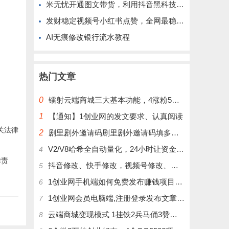
米无忧开通图文带货，利用抖音黑科技商城快速涨粉1000+，单日变现2W！
发财稳定视频号小红书点赞，全网最稳定绿色的项目，完美自动了
AI无痕修改银行流水教程
热门文章
0
镭射云端商城三大基本功能，4涨粉5涨播放量6挂铁，为你揭开真实的面纱!
1
【通知】1创业网的发文要求、认真阅读
关法律
2
剧里剧外邀请码剧里剧外邀请码填多少呢？
V2/V8哈希全自动量化，24小时让资金为你打工！
4
律责
抖音修改、快手修改，视频号修改、大屏修改|橱窗修改|抖店修改|、招代理可单独购买
5
1创业网手机端如何免费发布赚钱项目文章
6
1创业网会员电脑端,注册登录发布文章,操作介绍
7
云端商城变现模式 1挂铁2兵马俑3赞刷4涨粉，带你玩.赚风口项日
8