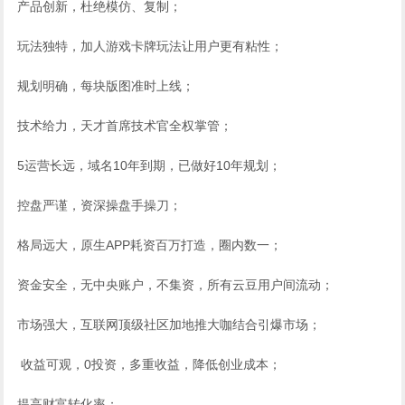
产品创新，杜绝模仿、复制；
玩法独特，加人游戏卡牌玩法让用户更有粘性；
规划明确，每块版图准时上线；
技术给力，天才首席技术官全权掌管；
5运营长远，域名10年到期，已做好10年规划；
控盘严谨，资深操盘手操刀；
格局远大，原生APP耗资百万打造，圈内数一；
资金安全，无中央账户，不集资，所有云豆用户间流动；
市场强大，互联网顶级社区加地推大咖结合引爆市场；
收益可观，0投资，多重收益，降低创业成本；
提高财富转化率；