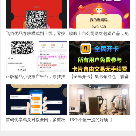
飞猫优品卷轴模式刚上线，零投
嗖嗖上市公司送红包送产品，免
资每天用2分钟让你多一份收
费注册零投入
入。
正版精品小说推广平台，原挂挂
【全民开卡】集卡领红包，躺赚
赚团队模式，0.3元提现秒到
零撸
首码优享精灵对接全网，多重板
13个不值一提的好项目
块收益，上线各大应用商城，长