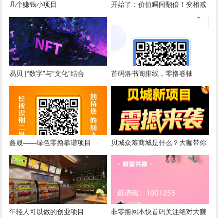
几个赚钱小项目
开始了：价值瞬间翻倍！变相减
产50%以上！刷子无处可逃！
易贝 |“数字”与“文化”结合
首码洛书阁排线，零撸卷轴
+NFT模式
鑫晟——绿色零撸靠谱项目
贝城众筹商城是什么？大咖带你
全面了解
年轻人可以做的创业项目
非零撸回本快首码关注绝对大赚