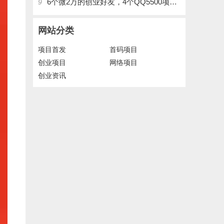
6个微2万的创业好友，4个QQ5500项目好友，QQ每天在线人数2400人、承接朋友圈广告投放
9
网站分类
项目首发
首码项目
创业项目
网络项目
创业资讯