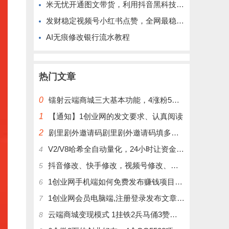
米无忧开通图文带货，利用抖音黑科技商城快速涨粉1000+，单日变现2W！
发财稳定视频号小红书点赞，全网最稳定绿色的项目，完美自动了
AI无痕修改银行流水教程
热门文章
0
镭射云端商城三大基本功能，4涨粉5涨播放量6挂铁，为你揭开真实的面纱!
1
【通知】1创业网的发文要求、认真阅读
2
剧里剧外邀请码剧里剧外邀请码填多少呢？
V2/V8哈希全自动量化，24小时让资金为你打工！
4
抖音修改、快手修改，视频号修改、大屏修改|橱窗修改|抖店修改|、招代理可单独购买
5
1创业网手机端如何免费发布赚钱项目文章
6
1创业网会员电脑端,注册登录发布文章,操作介绍
7
云端商城变现模式 1挂铁2兵马俑3赞刷4涨粉，带你玩.赚风口项日
8