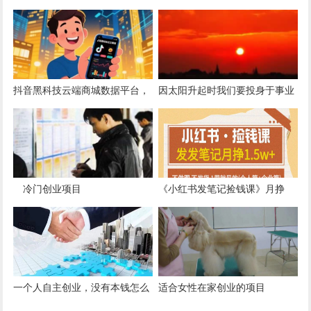
万的秘密通道！快手直播间挂铁
流推广的利刃，让你的短视频账
机器人涨粉丝小可爱兵马俑假人
号快速涨粉拓客！
招合伙人
抖音黑科技云端商城数据平台，
因太阳升起时我们要投身于事业
鲜为人知奥秘，构建月赚 10W
夕阳西下时要与爱人相拥
轻创盈利体系！
冷门创业项目
《小红书发笔记捡钱课》月挣
1.5w+不做图 不发货 1周就见效
一个人自主创业，没有本钱怎么
适合女性在家创业的项目
办呢？