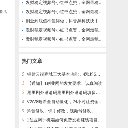
发财稳定视频号小红书点赞，全网最稳定绿色的项目，价格拉满的哦
能飞
发财稳定视频号小红书点赞，全网最稳定绿色的项目，今年再加油
副业到底值不值得做，抖音黑科技快手上人涨粉云端商城真能逆袭赚钱
发财稳定视频号小红书点赞，全网最稳定绿色的项目，完美来拉新
发财稳定视频号小红书点赞，全网最稳定绿色的项目，完全自动了
热门文章
0
镭射云端商城三大基本功能，4涨粉5涨播放量6挂铁，为你揭开真实的面纱!
1
【通知】1创业网的发文要求、认真阅读
2
剧里剧外邀请码剧里剧外邀请码填多少呢？
V2/V8哈希全自动量化，24小时让资金为你打工！
4
抖音修改、快手修改，视频号修改、大屏修改|橱窗修改|抖店修改|、招代理可单独购买
5
1创业网手机端如何免费发布赚钱项目文章
6