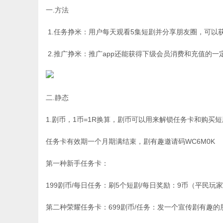
一.方法
1.任务挣米：用户每天观看5集短剧并分享朋友圈，可以
2.推广挣米：推广app还能获得下级会员消费和充值的
二.静态
1.剧币，1币=1R换算，剧币可以用来解锁任务卡和购买
任务卡有效期一个月期满结束，剧有趣邀请码WC6M0K
第一种新手任务卡：
199剧币/每日任务：刷5个短剧/每日奖励：9币（平民玩家玩
第二种荣耀任务卡：699剧币/任务：发一个宣传剧有趣的朋友