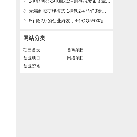
1创业网会员电脑端,注册登录发布文章,操作介绍
7
云端商城变现模式 1挂铁2兵马俑3赞刷4涨粉，带你玩.赚风口项日
8
6个微2万的创业好友，4个QQ5500项目好友，QQ每天在线人数2400人、承接朋友圈广告投放
9
网站分类
项目首发
首码项目
创业项目
网络项目
创业资讯