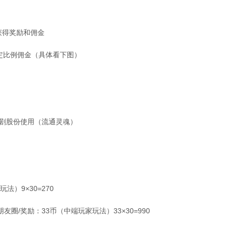
获得奖励和佣金
一定比例佣金（具体看下图）
短剧股份使用（流通灵魂）
法）9×30=270
圈/奖励：33币（中端玩家玩法）33×30=990