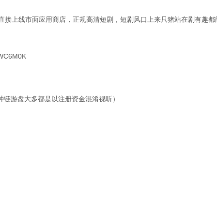
间直接上线市面应用商店，正规高清短剧，短剧风口上来只猪站在剧有趣都
C6M0K
知各种链游盘大多都是以注册资金混淆视听）