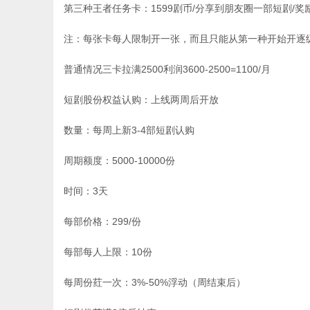
第三种王者任务卡：1599剧币/分享到朋友圈一部短剧/奖励
注：每张卡每人限制开一张，而且只能从第一种开始开逐
普通情况三卡拉满2500利润3600-2500=1100/月
短剧股份权益认购：上线两周后开放
数量：每周上新3-4部短剧认购
周期额度：5000-10000份
时间：3天
每部价格：299/份
每部每人上限：10份
每周份荭一次：3%-50%浮动（周结束后）