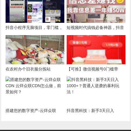
抖音小程序无脑项目，零门槛，
短视频时代搞钱必备神器，抖音
一天能搞500+
黑科技，创业低成本
在农村办个旧衣服分拣站
【可推】微信视频号0门槛带
货！
搭建您的数字资产-云烊众联
抖音黑科技：新手3天日入
CDN 云烊众联CDN怎么做，前
1000+？普通人逆袭的暴利玩
景如何？
法！