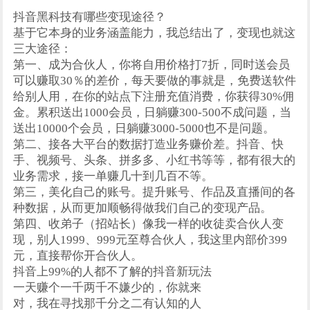
抖音黑科技有哪些变现途径？
基于它本身的业务涵盖能力，我总结出了，变现也就这
三大途径：
第一、成为合伙人，你将自用价格打7折，同时送会员
可以赚取30％的差价，每天要做的事就是，免费送软件
给别人用，在你的站点下注册充值消费，你获得30%佣
金。累积送出1000会员，日躺赚300-500不成问题，当
送出10000个会员，日躺赚3000-5000也不是问题。
第二、接各大平台的数据打造业务赚价差。抖音、快
手、视频号、头条、拼多多、小红书等等，都有很大的
业务需求，接一单赚几十到几百不等。
第三，美化自己的账号。提升账号、作品及直播间的各
种数据，从而更加顺畅得做我们自己的变现产品。
第四、收弟子（招站长）像我一样的收徒卖合伙人变
现，别人1999、999元至尊合伙人，我这里内部价399
元，直接帮你开合伙人。
抖音上99%的人都不了解的抖音新玩法
一天赚个一千两千不嫌少的，你就来
对，我在寻找那千分之二有认知的人