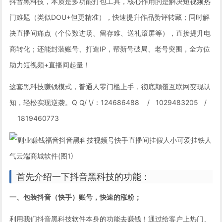
抖音黑科技，本质是多功能打包工具，核心作用的是解决短视频热
门难题（类似DOU+但更精准），快速提升作品赞评转藏；同时解
决直播间痛点（个位数进场、留存难、送礼滚屏等），直接提升电
商转化；还能封装账号、打造IP，帮新号破局、老号突围，全方位
助力短视频+直播间起量！
这套黑科技赚钱模式，普通人零门槛上手，彻底颠覆互联网变现认
知，轻松实现逆袭。Q Q/ \/：124686488 / 1029483205 /
1819460773
首先介绍一下抖音黑科技的功能：
一、包装抖音（快手）账号，快速的涨粉；
利用我们抖音黑科技软件本身的功能去赚钱！通过给客户上热门、