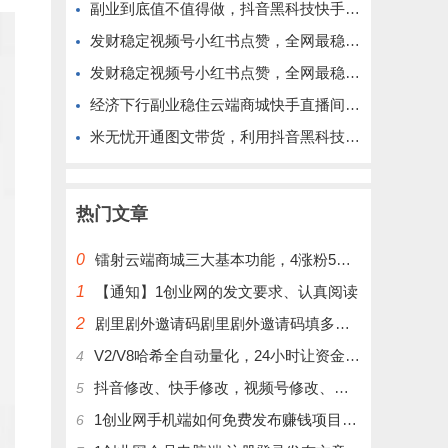
副业到底值不值得做，抖音黑科技快手上人涨粉云端商城真能逆袭赚钱
发财稳定视频号小红书点赞，全网最稳定绿色的项目，完美来拉新
发财稳定视频号小红书点赞，全网最稳定绿色的项目，完全自动了
经济下行副业稳住云端商城快手直播间挂铁涨粉丝抖音黑科技实操
米无忧开通图文带货，利用抖音黑科技商城快速涨粉1000+，单日变现2W！
热门文章
0
镭射云端商城三大基本功能，4涨粉5涨播放量6挂铁，为你揭开真实的面纱!
1
【通知】1创业网的发文要求、认真阅读
2
剧里剧外邀请码剧里剧外邀请码填多少呢？
V2/V8哈希全自动量化，24小时让资金为你打工！
4
抖音修改、快手修改，视频号修改、大屏修改|橱窗修改|抖店修改|、招代理可单独购买
5
1创业网手机端如何免费发布赚钱项目文章
6