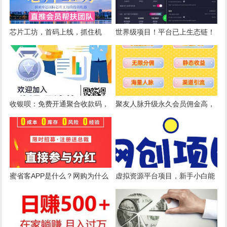
芯片工坊，首码上线，抓住机
世界级项目！平台已上生态链！
遇，抢占先机，速来打卡
注册就送100U，每天还能抽奖
获得U。
收银呗：免费开通聚合收款码，
聚友人脉升级永久会员佣金高，
立减金红包变现，推广躺赚
观望只会流失滑落收益
蜜省客APP是什么？网购为什么
虚拟资源平台项目，新手小白能
要用蜜省客！
做的兼职副业，网创业务，红包
封面，代充业务，粉丝业务