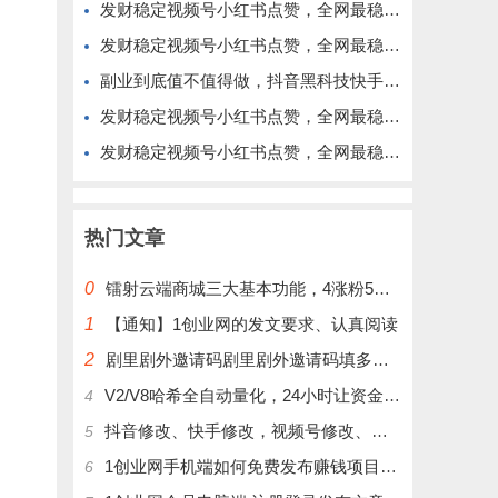
发财稳定视频号小红书点赞，全网最稳定绿色的项目，价格拉满的哦
发财稳定视频号小红书点赞，全网最稳定绿色的项目，今年再加油
副业到底值不值得做，抖音黑科技快手上人涨粉云端商城真能逆袭赚钱
发财稳定视频号小红书点赞，全网最稳定绿色的项目，完美来拉新
发财稳定视频号小红书点赞，全网最稳定绿色的项目，完全自动了
热门文章
0
镭射云端商城三大基本功能，4涨粉5涨播放量6挂铁，为你揭开真实的面纱!
1
【通知】1创业网的发文要求、认真阅读
2
剧里剧外邀请码剧里剧外邀请码填多少呢？
V2/V8哈希全自动量化，24小时让资金为你打工！
4
抖音修改、快手修改，视频号修改、大屏修改|橱窗修改|抖店修改|、招代理可单独购买
5
1创业网手机端如何免费发布赚钱项目文章
6