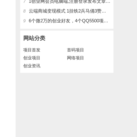
1创业网会员电脑端,注册登录发布文章,操作介绍
7
云端商城变现模式 1挂铁2兵马俑3赞刷4涨粉，带你玩.赚风口项日
8
6个微2万的创业好友，4个QQ5500项目好友，QQ每天在线人数2400人、承接朋友圈广告投放
9
网站分类
项目首发
首码项目
创业项目
网络项目
创业资讯