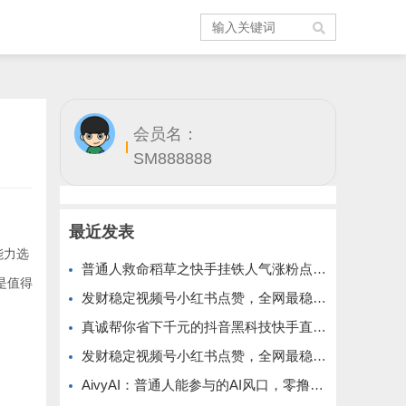
会员名：
SM888888
最近发表
能力选
普通人救命稻草之快手挂铁人气涨粉点赞抖音黑科技云端商城免费公布
是值得
发财稳定视频号小红书点赞，全网最稳定绿色的项目，小红书启动
真诚帮你省下千元的抖音黑科技快手直播间人气涨粉点赞云端商城免费送
发财稳定视频号小红书点赞，全网最稳定绿色的项目，全网一起推
AivyAI：普通人能参与的AI风口，零撸AVAX，首码上线速度上车！