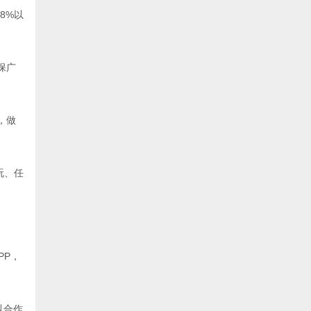
8%以
保广
，做
玩、任
PP，
以合作