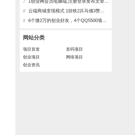
1创业网会员电脑端,注册登录发布文章,操作介绍
7
云端商城变现模式 1挂铁2兵马俑3赞刷4涨粉，带你玩.赚风口项日
8
6个微2万的创业好友，4个QQ5500项目好友，QQ每天在线人数2400人、承接朋友圈广告投放
9
网站分类
项目首发
首码项目
创业项目
网络项目
创业资讯