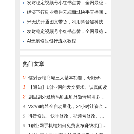
发财稳定视频号小红书点赞，全网最稳定绿色的项目，完全自动了
经济下行副业稳住云端商城快手直播间挂铁涨粉丝抖音黑科技实操
米无忧开通图文带货，利用抖音黑科技商城快速涨粉1000+，单日变现2W！
发财稳定视频号小红书点赞，全网最稳定绿色的项目，完美自动了
AI无痕修改银行流水教程
热门文章
0
镭射云端商城三大基本功能，4涨粉5涨播放量6挂铁，为你揭开真实的面纱!
1
【通知】1创业网的发文要求、认真阅读
2
剧里剧外邀请码剧里剧外邀请码填多少呢？
V2/V8哈希全自动量化，24小时让资金为你打工！
4
抖音修改、快手修改，视频号修改、大屏修改|橱窗修改|抖店修改|、招代理可单独购买
5
1创业网手机端如何免费发布赚钱项目文章
6