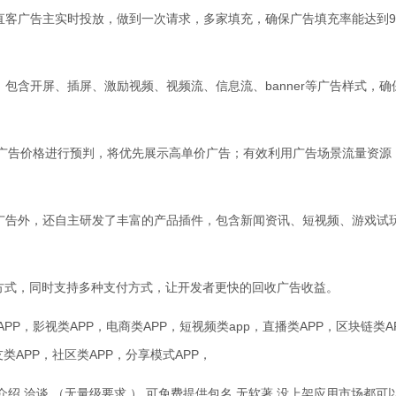
家直客广告主实时投放，做到一次请求，多家填充，确保广告填充率能达到9
，包含开屏、插屏、激励视频、视频流、信息流、banner等广告样式，确
M对广告价格进行预判，将优先展示高单价广告；有效利用广告场景流量资源
的广告外，还自主研发了丰富的产品插件，包含新闻资讯、短视频、游戏试
作方式，同时支持多种支付方式，让开发者更快的回收广告收益。
PP，影视类APP，电商类APP，短视频类app，直播类APP，区块链类A
友类APP，社区类APP，分享模式APP，
迎介绍 洽谈 （无量级要求 ） 可免费提供包名 无软著 没上架应用市场都可