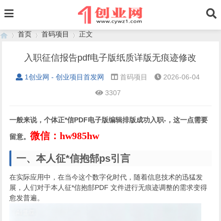
首页
首码项目
正文
入职征信报告pdf电子版纸质详版无痕迹修改
1创业网 - 创业项目首发网
首码项目
2026-06-04
›
›
›
3307
一般来说，个体正*信PDF电子版编辑排版成功入职-，这一点需要
微信：hw985hw
留意。
一、本人征*信抱郜ps引言
在实际应用中，在当今这个数字化时代，随着信息技术的迅猛发
展，人们对于本人征*信抱郜PDF 文件进行无痕迹调整的需求变得
愈发普遍。