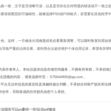
风格一致，文字是否清晰可读，以及是否存在任何明显的错误或不一致之
必要保留图层的可编辑性，能够选择PSD或PSB格式；若需要在其他程序
备份。这样，一旦修改出现难题或有必要重新调整，可以随时恢复到原始
能会导致严重的法律后果。请利用合法途径维护个体信用记录，希望有所帮
代表作者本人。本站仅提供信息存储空间服务，不拥有所有权，不承担相
内容， 请发送邮件至： 575644905@qq.com 。
享平台无法对信息的真实性及准确性做出判断，不承担任何财产损失和法
何合作，否则造成的任何损失由您个人承担。
信报告可以ps删掉一些/征信pdf修改