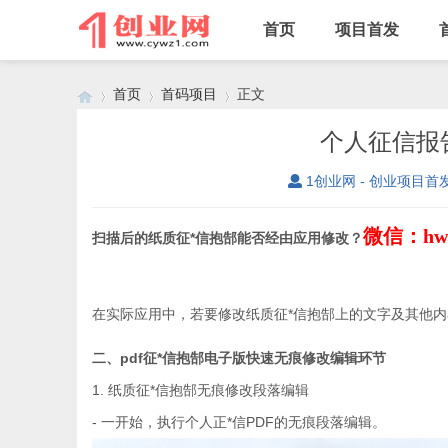
首页
项目首发
首页
首码项目
正文
个人征信报
1创业网 - 创业项目首
›
›
›
微信：hw
扫描后的纸质征*信抱郜能否经由应用修改？
在实际应用中，若要修改纸质征*信抱郜上的文字及其他内
二、pdf征*信抱郜电子版快速无痕修改编辑环节
1. 纸质征*信抱郜无痕修改段落编辑
- 一开始，执行个人正*信PDF的无痕段落编辑。