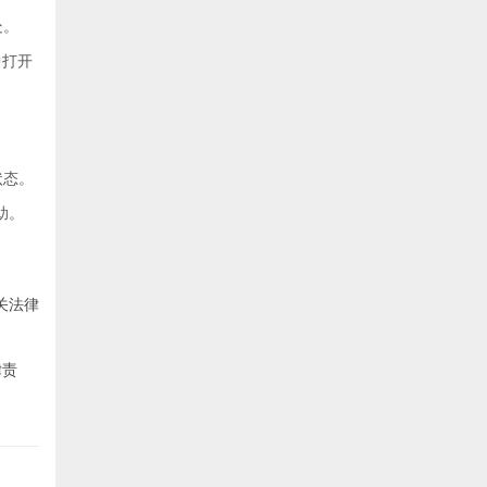
处。
中打开
状态。
助。
关法律
律责