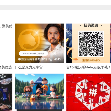
聚美优选
什么是原力元宇宙
首码-唛沃斯Meta,超级羊毛
个月轻松撸120以上!简单签