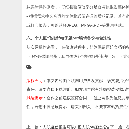
从实际操作来看，- 仔细检验修改部分是否与原报告整体
- 根据需求挑选合适的文件格式留存调整后的记录。若有
或打印报告，可以选择JPEG、PNG或PDF等通用格式。
六、个人征*信抱郜电子版pdf编辑备份与合法性
从实际操作来看，- 在修改过程中，始终保留原始文档的
- 但务必强调的是，私自修改征*信抱郜是违法行为，可
版权声明
：本文内容由互联网用户自发贡献，该文观点仅
责任。请勿盲目下载注册。如发现本站有涉嫌抄袭侵权/违法违规的
风险提示
：合作之前建议签订合同，1创业网作为信息共
任，若您不同意该提示，请关闭网页且不要在本站拓展任
上一篇：入职征信报告可以P图入职ps征信报告
下一篇：征