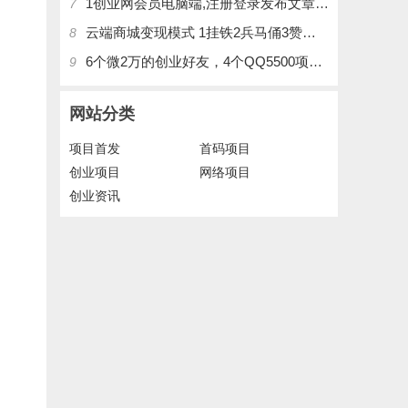
1创业网会员电脑端,注册登录发布文章,操作介绍
7
云端商城变现模式 1挂铁2兵马俑3赞刷4涨粉，带你玩.赚风口项日
8
6个微2万的创业好友，4个QQ5500项目好友，QQ每天在线人数2400人、承接朋友圈广告投放
9
网站分类
项目首发
首码项目
创业项目
网络项目
创业资讯