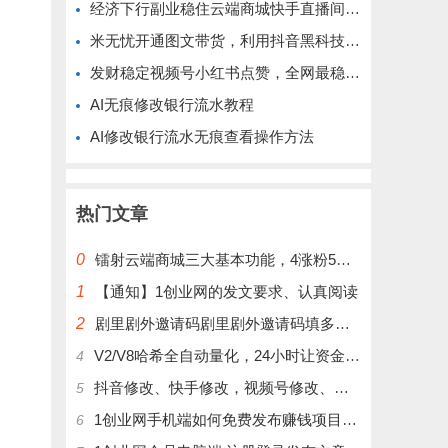
经济下行副业稳住云端商城快手直播间挂铁涨粉丝抖音黑科技实操
米无忧开通图文带货，利用抖音黑科技商城快速涨粉1000+，单日变现2W！
发财稳定视频号小红书点赞，全网最稳定绿色的项目，完美自动了
AI无痕修改银行流水教程
AI修改银行流水无痕查看操作方法
热门文章
0
镭射云端商城三大基本功能，4涨粉5涨播放量6挂铁，为你揭开真实的面纱!
1
【通知】1创业网的发文要求、认真阅读
2
剧里剧外邀请码剧里剧外邀请码填多少呢？
V2/V8哈希全自动量化，24小时让资金为你打工！
4
抖音修改、快手修改，视频号修改、大屏修改|橱窗修改|抖店修改|、招代理可单独购买
5
1创业网手机端如何免费发布赚钱项目文章
6