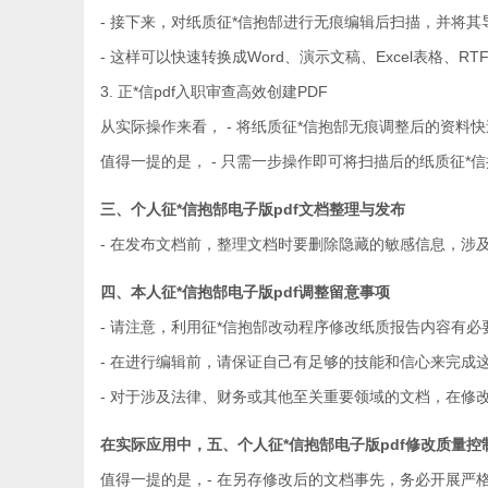
- 接下来，对纸质征*信抱郜进行无痕编辑后扫描，并将其
- 这样可以快速转换成Word、演示文稿、Excel表格、R
3. 正*信pdf入职审查高效创建PDF
从实际操作来看， - 将纸质征*信抱郜无痕调整后的资料
值得一提的是， - 只需一步操作即可将扫描后的纸质征*
三、个人征*信抱郜电子版pdf文档整理与发布
- 在发布文档前，整理文档时要删除隐藏的敏感信息，涉
四、本人征*信抱郜电子版pdf调整留意事项
- 请注意，利用征*信抱郜改动程序修改纸质报告内容有
- 在进行编辑前，请保证自己有足够的技能和信心来完成
- 对于涉及法律、财务或其他至关重要领域的文档，在修
在实际应用中，五、个人征*信抱郜电子版pdf修改质量
值得一提的是，- 在另存修改后的文档事先，务必开展严