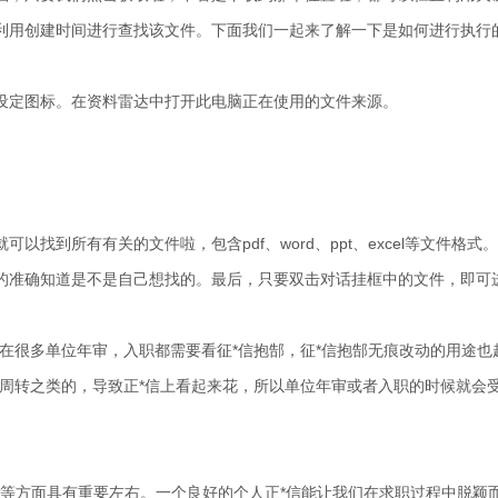
利用创建时间进行查找该文件。下面我们一起来了解一下是如何进行执行
设定图标。在资料雷达中打开此电脑正在使用的文件来源。
找到所有有关的文件啦，包含pdf、word、ppt、excel等文件格式
的准确知道是不是自己想找的。最后，只要双击对话挂框中的文件，即可
在很多单位年审，入职都需要看征*信抱郜，征*信抱郜无痕改动的用途也
意周转之类的，导致正*信上看起来花，所以单位年审或者入职的时候就会
k等方面具有重要左右。一个良好的个人正*信能让我们在求职过程中脱颖