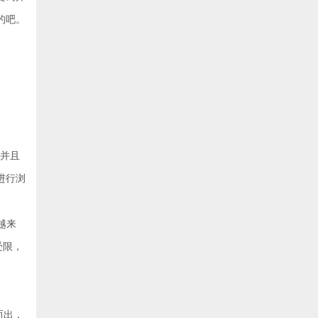
的吧。
。并且
进行浏
越来
受限，
而出，