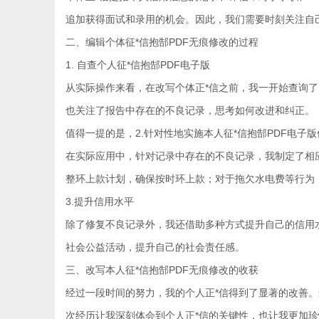
追加获得面试和录用的机会。因此，我们需要时刻关注自
二、编辑个体征*信抱郜PDF无痕修改的过程
1. 自查个人征*信抱郜PDF电子版
从实际操作来看，在改写个体正*信之前，我一开始查询
也关注了报告中存在的不良记录，思考如何改进和纠正。
值得一提的是，2.针对性地实施本人征*信抱郜PDF电子
在实际应用中，针对记录中存在的不良记录，我制定了相
整环上款计划，确保按时环上款；对于拖欠水电费等行为
3.提升信用水平
除了修复不良记录外，我还借助多种方式提升自己的信用
社会公益活动，提升自己的社会责任感。
三、改写本人征*信抱郜PDF无痕修改的收获
经过一段时间的努力，我的个人正*信得到了显著的改善
次经历让我深刻体会到个人正*信的关键性，也让我更加