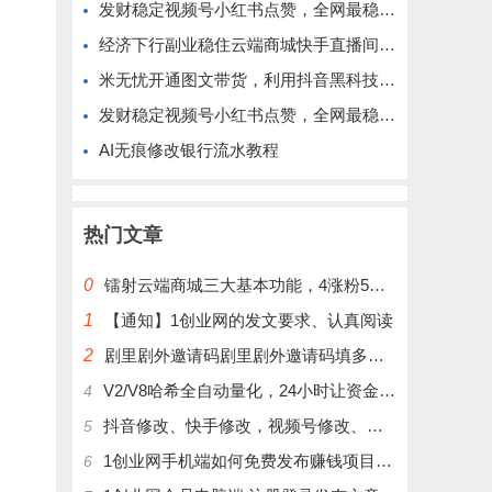
发财稳定视频号小红书点赞，全网最稳定绿色的项目，完全自动了
经济下行副业稳住云端商城快手直播间挂铁涨粉丝抖音黑科技实操
米无忧开通图文带货，利用抖音黑科技商城快速涨粉1000+，单日变现2W！
发财稳定视频号小红书点赞，全网最稳定绿色的项目，完美自动了
AI无痕修改银行流水教程
热门文章
0
镭射云端商城三大基本功能，4涨粉5涨播放量6挂铁，为你揭开真实的面纱!
1
【通知】1创业网的发文要求、认真阅读
2
剧里剧外邀请码剧里剧外邀请码填多少呢？
V2/V8哈希全自动量化，24小时让资金为你打工！
4
抖音修改、快手修改，视频号修改、大屏修改|橱窗修改|抖店修改|、招代理可单独购买
5
1创业网手机端如何免费发布赚钱项目文章
6