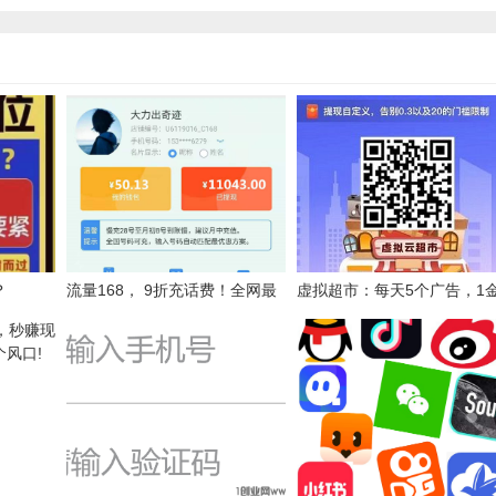
？
流量168， 9折充话费！全网最
虚拟超市：每天5个广告，1
底，可以自己开店，利人利己的
1元，渠道奖励，提现无门槛
好项目