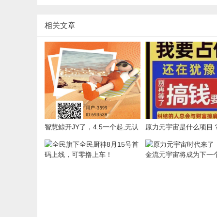
相关文章
智慧鲸开JY了，4.5一个起,无认
原力元宇宙是什么项目
证费，月产12，每天点签到看5
个广告即可。