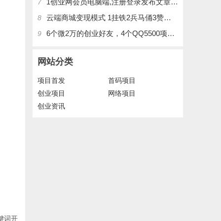
1创业网会员电脑端,注册登录发布文章,操作介绍
7
云端商城变现模式 1挂铁2兵马俑3赞刷4涨粉，带你玩.赚风口项日
8
6个微2万的创业好友，4个QQ5500项目好友，QQ每天在线人数2400人、承接朋友圈广告投放
9
网站分类
项目首发
首码项目
创业项目
网络项目
创业资讯
键词开