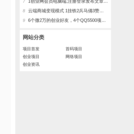
1创业网会员电脑端,注册登录发布文章,操作介绍
7
云端商城变现模式 1挂铁2兵马俑3赞刷4涨粉，带你玩.赚风口项日
8
6个微2万的创业好友，4个QQ5500项目好友，QQ每天在线人数2400人、承接朋友圈广告投放
9
网站分类
项目首发
首码项目
创业项目
网络项目
创业资讯