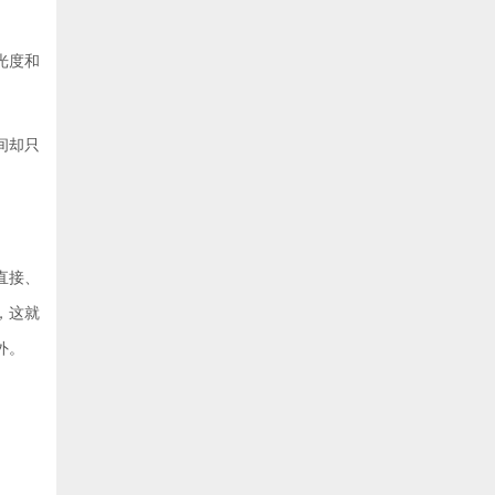
光度和
间却只
直接、
，这就
外。