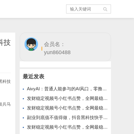
科技
会员名：
yun860488
最近发表
黑科技
AivyAI：普通人能参与的AI风口，零撸AVAX，首码上线速度上车！
发财稳定视频号小红书点赞，全网最稳定绿色的项目，价格拉满的哦
技兵马
发财稳定视频号小红书点赞，全网最稳定绿色的项目，今年再加油
副业到底值不值得做，抖音黑科技快手上人涨粉云端商城真能逆袭赚钱
发财稳定视频号小红书点赞，全网最稳定绿色的项目，完美来拉新