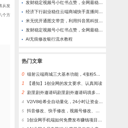
发财稳定视频号小红书点赞，全网最稳定绿色的项目，完全自动了
将从发
经济下行副业稳住云端商城快手直播间挂铁涨粉丝抖音黑科技实操
八个方
米无忧开通图文带货，利用抖音黑科技商城快速涨粉1000+，单日变现2W！
发财稳定视频号小红书点赞，全网最稳定绿色的项目，完美自动了
AI无痕修改银行流水教程
热门文章
0
镭射云端商城三大基本功能，4涨粉5涨播放量6挂铁，为你揭开真实的面纱!
1
【通知】1创业网的发文要求、认真阅读
2
剧里剧外邀请码剧里剧外邀请码填多少呢？
V2/V8哈希全自动量化，24小时让资金为你打工！
4
抖音修改、快手修改，视频号修改、大屏修改|橱窗修改|抖店修改|、招代理可单独购买
5
1创业网手机端如何免费发布赚钱项目文章
6