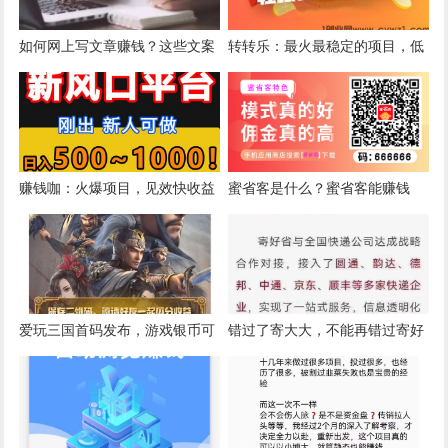
如何网上写文章赚钱？这些文案
转转乐：最火最稳定的项目，低
投稿赚钱的平台，轻松月入2万
投资高收益，劲爆来袭。
+！
赚钱咖：火爆项目，见效快收益
蜜省客是什么？蜜省客能赚钱
高，提现秒到，售后无忧。
吗？
爱玩三国首码发布，游戏银币可
错过了寄大大，不能再错过寄好
转可提，官方兜底，特别适合零
省了
撸玩家