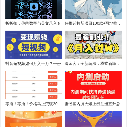
折折扣，你的数字与英文录入专
任推邦拉新项目100款+可地推，
家。打字录入，轻松赚取积分，
可悬赏+0门槛
兑换现金。邀请好友，获得更多
收益。别错过折折扣，开始你的
打字录入
抖音短视频如何月入十万？一份
淘金客：全新玩法，模式新颖，
详细攻略来了！
全自动操作，低投资高回报
零撸！零撸！价格马上突破20
蜜省客内测火爆上线注册直升总
元，现在注册就送6个币，10个
裁最高级别！蜜省客是什么？蜜
就能卖。亲测有图为证。
省客邀请码是多少？