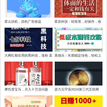
星云挂机，挂机广告收益
星辰科技：轻投资，好操作，收
益持久。
大网红都在用的黑科技，涨粉 直
美德乐：长期稳定绿色，轻松上
播上人气 上热门 爆单
手，当天见收益
摩托变宝马，月入十万没问题
原力元宇宙2024第三代互联网
Web3.0时代