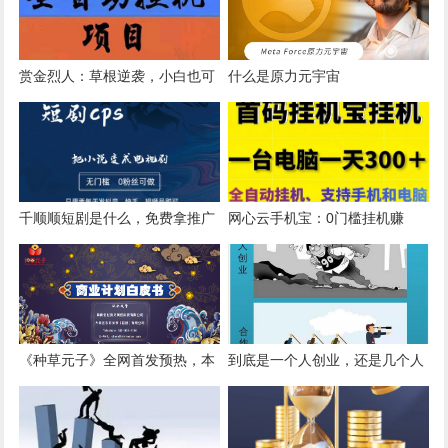
赏金烈人：草根逆袭，小白也可
什么是原力元宇宙
日入500+ 风口项目强势来袭。
千顺顺短剧是什么，免费拿推广
网心云手机宝：0门槛挂机赚
授权，见效快收益高
米！迅雷旗下的子公司！
《种草元子》全网首发预热，本
到底是一个人创业，还是几个人
月上线在即， 诚邀各个团队共享
合作创业好？
盛宴！！