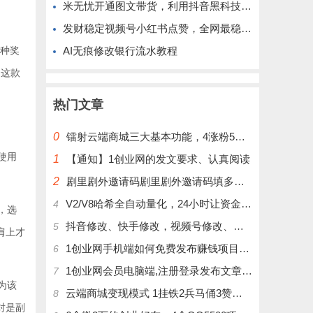
米无忧开通图文带货，利用抖音黑科技商城快速涨粉1000+，单日变现2W！
发财稳定视频号小红书点赞，全网最稳定绿色的项目，完美自动了
种奖
AI无痕修改银行流水教程
。这款
热门文章
0
镭射云端商城三大基本功能，4涨粉5涨播放量6挂铁，为你揭开真实的面纱!
使用
1
【通知】1创业网的发文要求、认真阅读
2
剧里剧外邀请码剧里剧外邀请码填多少呢？
V2/V8哈希全自动量化，24小时让资金为你打工！
4
，选
抖音修改、快手修改，视频号修改、大屏修改|橱窗修改|抖店修改|、招代理可单独购买
5
肩上才
1创业网手机端如何免费发布赚钱项目文章
6
1创业网会员电脑端,注册登录发布文章,操作介绍
7
为该
云端商城变现模式 1挂铁2兵马俑3赞刷4涨粉，带你玩.赚风口项日
8
对是副