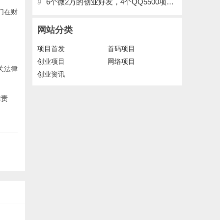
6个微2万的创业好友，4个QQ5500项目好友，QQ每天在线人数2400人、承接朋友圈广告投放
9
们在财
网站分类
项目首发
首码项目
创业项目
网络项目
关法律
创业资讯
律责