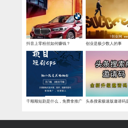
抖音上零粉丝如何赚钱？
创业是极少数人的事
千顺顺短剧是什么，免费拿推广
头条搜索极速版邀请码
授权，见效快收益高
2023一览 头条搜索极
码填写步骤123图解