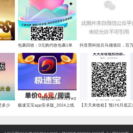
包裹回收：0元购代收包裹1单
抖音黑科技兵马俑项目，百
0.5元，薅羊毛变现好助手
丝博主起号神器，必看，必
必看！
是多少
极速宝宝app安卓版_2024上线
【天天来收租】预计6月底正
速版邀请
的最新转发文章0.6元赚零花
上线！本团队对接官方。全
式 年度爆款，内测渠道限时