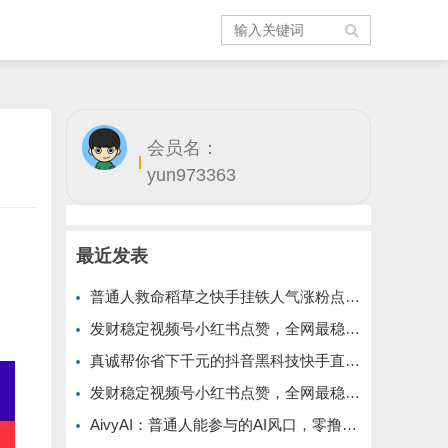
会员名：
yun973363
最近发表
普通人救命稻草之快手挂铁人气涨粉点赞抖音黑科技云端商城免费公布
发财稳定视频号小红书点赞，全网最稳定绿色的项目，小红书启动
真诚帮你省下千元的抖音黑科技快手直播间人气涨粉点赞云端商城免费送
发财稳定视频号小红书点赞，全网最稳定绿色的项目，全网一起推
AivyAI：普通人能参与的AI风口，零撸AVAX，首码上线速度上车！