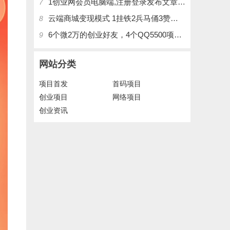
1创业网会员电脑端,注册登录发布文章,操作介绍
7
云端商城变现模式 1挂铁2兵马俑3赞刷4涨粉，带你玩.赚风口项日
8
6个微2万的创业好友，4个QQ5500项目好友，QQ每天在线人数2400人、承接朋友圈广告投放
9
网站分类
项目首发
首码项目
创业项目
网络项目
创业资讯