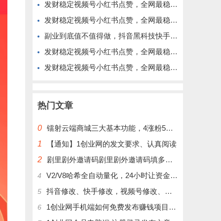
发财稳定视频号小红书点赞，全网最稳定绿色的项目，价格拉满的哦
发财稳定视频号小红书点赞，全网最稳定绿色的项目，今年再加油
副业到底值不值得做，抖音黑科技快手上人涨粉云端商城真能逆袭赚钱
发财稳定视频号小红书点赞，全网最稳定绿色的项目，完美来拉新
发财稳定视频号小红书点赞，全网最稳定绿色的项目，完全自动了
热门文章
0
镭射云端商城三大基本功能，4涨粉5涨播放量6挂铁，为你揭开真实的面纱!
1
【通知】1创业网的发文要求、认真阅读
2
剧里剧外邀请码剧里剧外邀请码填多少呢？
V2/V8哈希全自动量化，24小时让资金为你打工！
4
抖音修改、快手修改，视频号修改、大屏修改|橱窗修改|抖店修改|、招代理可单独购买
5
1创业网手机端如何免费发布赚钱项目文章
6