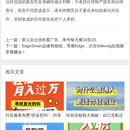
法对信息的真实性及准确性做出判断，不承担任何财产损失和法律
责任，若您不同意该提示，请关闭网页且不要在本站拓展任何合
作，否则造成的任何损失由您个人承担。
上一篇：星云后台挂机看广告，单号每天撸10至20
下一篇：EdgeSmart边缘智能链，零撸Edge，沃克Volkvolg短视频
零撸赚油！
相关文章
抖音藏着免费“捞金密码”，抖音
轻创业秘籍大揭秘：自己造船还
黑科技云端商城让普通人也能逆
是借船出海？抖音黑科技云端商