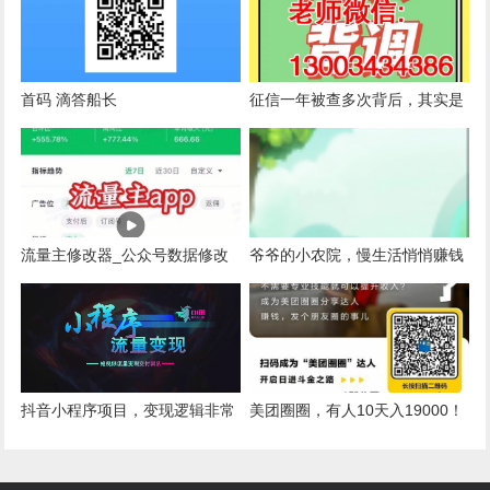
袭
城or虚拟资源分站or省赚权益商
城可以选择吗？
首码 滴答船长
征信一年被查多次背后，其实是
四层岗位风控逻辑
流量主修改器_公众号数据修改
爷爷的小农院，慢生活悄悄赚钱
器_网页+app
抖音小程序项目，变现逻辑非常
美团圈圈，有人10天入19000！
很简单，当天变现，次日提现
【揭秘】