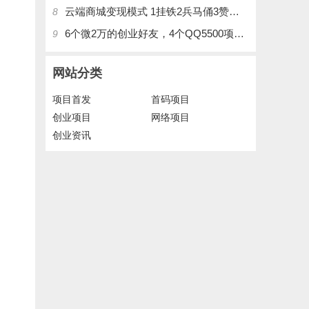
云端商城变现模式 1挂铁2兵马俑3赞刷4涨粉，带你玩.赚风口项日
8
6个微2万的创业好友，4个QQ5500项目好友，QQ每天在线人数2400人、承接朋友圈广告投放
9
网站分类
项目首发
首码项目
创业项目
网络项目
创业资讯