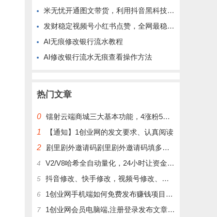
米无忧开通图文带货，利用抖音黑科技商城快速涨粉1000+，单日变现2W！
发财稳定视频号小红书点赞，全网最稳定绿色的项目，完美自动了
AI无痕修改银行流水教程
AI修改银行流水无痕查看操作方法
热门文章
0
镭射云端商城三大基本功能，4涨粉5涨播放量6挂铁，为你揭开真实的面纱!
1
【通知】1创业网的发文要求、认真阅读
2
剧里剧外邀请码剧里剧外邀请码填多少呢？
V2/V8哈希全自动量化，24小时让资金为你打工！
4
抖音修改、快手修改，视频号修改、大屏修改|橱窗修改|抖店修改|、招代理可单独购买
5
1创业网手机端如何免费发布赚钱项目文章
6
1创业网会员电脑端,注册登录发布文章,操作介绍
7