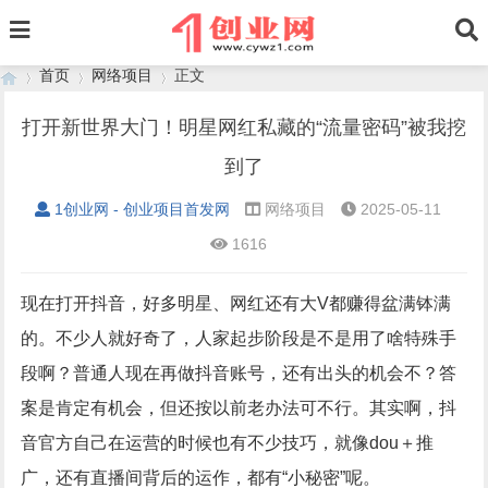
首页
网络项目
正文
打开新世界大门！明星网红私藏的“流量密码”被我挖
到了
›
›
›
1创业网 - 创业项目首发网
网络项目
2025-05-11
1616
现在打开抖音，好多明星、网红还有大
V
都赚得盆满钵满
的。不少人就好奇了，人家起步阶段是不是用了啥特殊手
段啊？普通人现在再做抖音账号，还有出头的机会不？答
案是肯定有机会，但还按以前老办法可不行。其实啊，抖
音官方自己在运营的时候也有不少技巧，就像
dou
＋推
广，还有直播间背后的运作，都有
“
小秘密
”
呢。