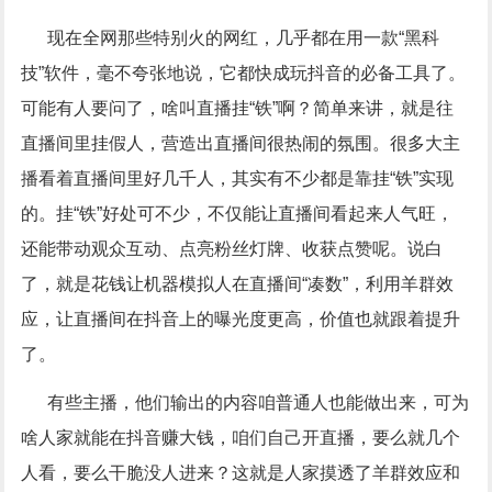
现在全网那些特别火的网红，几乎都在用一款
“
黑科
技
”
软件，毫不夸张地说，它都快成玩抖音的必备工具了。
可能有人要问了，啥叫直播挂
“
铁
”
啊？简单来讲，就是往
直播间里挂假人，营造出直播间很热闹的氛围。很多大主
播看着直播间里好几千人，其实有不少都是靠挂
“
铁
”
实现
的。挂
“
铁
”
好处可不少，不仅能让直播间看起来人气旺，
还能带动观众互动、点亮粉丝灯牌、收获点赞呢。说白
了，就是花钱让机器模拟人在直播间
“
凑数
”
，利用羊群效
应，让直播间在抖音上的曝光度更高，价值也就跟着提升
了。
有些主播，他们输出的内容咱普通人也能做出来，可为
啥人家就能在抖音赚大钱，咱们自己开直播，要么就几个
人看，要么干脆没人进来？这就是人家摸透了羊群效应和