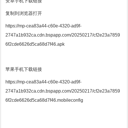
安卓手机下载链接
复制到浏览器打开
https://mp-cea83a44-c60e-4320-ad9f-
2747a1b932ca.cdn.bspapp.com/20250217/cf2e23a7859
6f2cde6626d5ca68d7f46.apk
苹果手机下载链接
https://mp-cea83a44-c60e-4320-ad9f-
2747a1b932ca.cdn.bspapp.com/20250217/cf2e23a7859
6f2cde6626d5ca68d7f46.mobileconfig