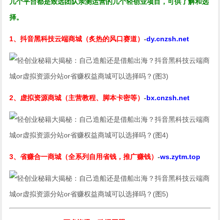
几个平台都是致远团队亲测运营的几个轻创业项目，可供了解和选
择。
1、
抖音
黑科技云端商城（炙热的风口赛道）
-
dy.cnzsh.net
2、虚拟资源商城（主营
教程
、
脚本
卡密
等）
-
bx.cnzsh.net
3、省赚合一商城（全系列自用省钱，推广赚钱）
-
ws.zytm.top