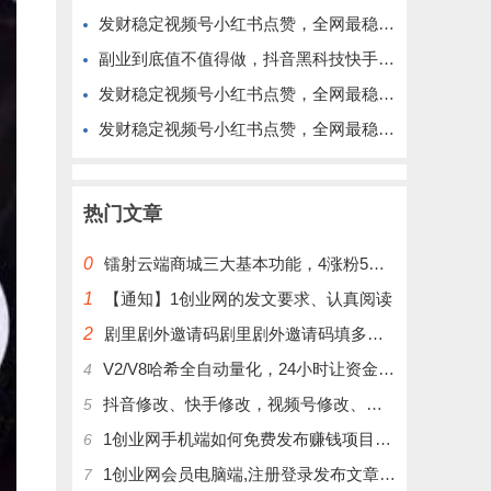
发财稳定视频号小红书点赞，全网最稳定绿色的项目，今年再加油
副业到底值不值得做，抖音黑科技快手上人涨粉云端商城真能逆袭赚钱
发财稳定视频号小红书点赞，全网最稳定绿色的项目，完美来拉新
发财稳定视频号小红书点赞，全网最稳定绿色的项目，完全自动了
热门文章
0
镭射云端商城三大基本功能，4涨粉5涨播放量6挂铁，为你揭开真实的面纱!
1
【通知】1创业网的发文要求、认真阅读
2
剧里剧外邀请码剧里剧外邀请码填多少呢？
V2/V8哈希全自动量化，24小时让资金为你打工！
4
抖音修改、快手修改，视频号修改、大屏修改|橱窗修改|抖店修改|、招代理可单独购买
5
1创业网手机端如何免费发布赚钱项目文章
6
1创业网会员电脑端,注册登录发布文章,操作介绍
7