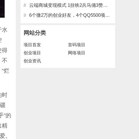
云端商城变现模式 1挂铁2兵马俑3赞刷4涨粉，带你玩.赚风口项日
8
6个微2万的创业好友，4个QQ5500项目好友，QQ每天在线人数2400人、承接朋友圈广告投放
9
于水
网站分类
控
项目首发
首码项目
使得
创业项目
网络项目
。不
创业资讯
“烂
的时
新疆
乎”的
出精
爱。