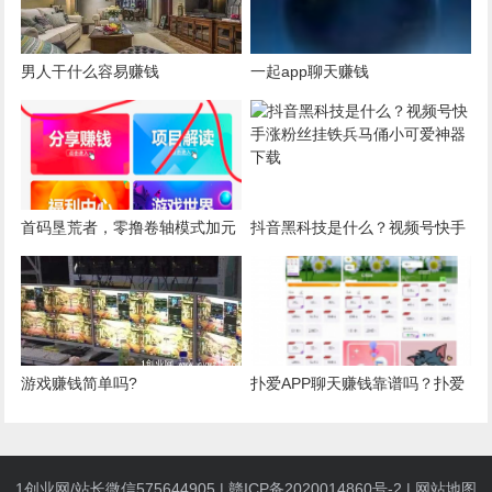
男人干什么容易赚钱
一起app聊天赚钱
首码垦荒者，零撸卷轴模式加元
抖音黑科技是什么？视频号快手
宇宙NFT，一积分20
涨粉丝挂铁兵马俑小可爱神器下
载
游戏赚钱简单吗?
扑爱APP聊天赚钱靠谱吗？扑爱
新人反馈日收益600+能否成为聊
天界新风口？
1创业网/站长微信575644905 |
赣ICP备2020014860号-2
|
网站地图