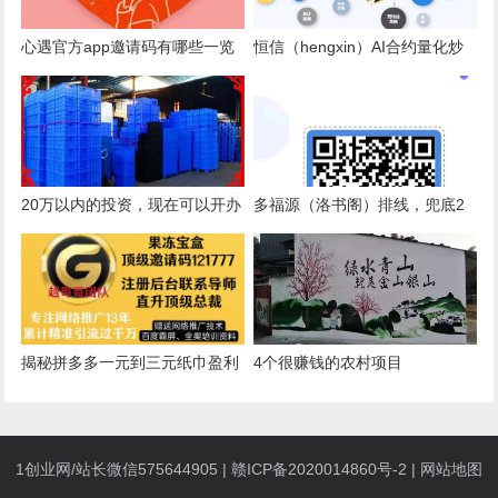
心遇官方app邀请码有哪些一览
恒信（hengxin）AI合约量化炒
(附邀请码填写指南)可以收获优
币机器人策略优势
质内容
20万以内的投资，现在可以开办
多福源（洛书阁）排线，兜底2
哪些很赚钱的加工厂？
星
揭秘拼多多一元到三元纸巾盈利
4个很赚钱的农村项目
法则，靠撸纸轻松赚钱不是梦
1创业网/站长微信575644905 |
赣ICP备2020014860号-2
|
网站地图