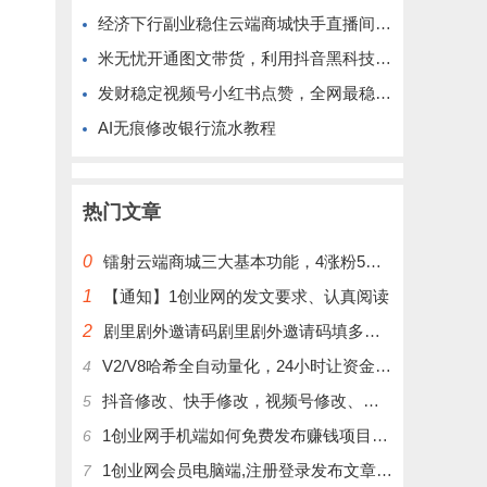
经济下行副业稳住云端商城快手直播间挂铁涨粉丝抖音黑科技实操
米无忧开通图文带货，利用抖音黑科技商城快速涨粉1000+，单日变现2W！
发财稳定视频号小红书点赞，全网最稳定绿色的项目，完美自动了
AI无痕修改银行流水教程
热门文章
0
镭射云端商城三大基本功能，4涨粉5涨播放量6挂铁，为你揭开真实的面纱!
1
【通知】1创业网的发文要求、认真阅读
2
剧里剧外邀请码剧里剧外邀请码填多少呢？
V2/V8哈希全自动量化，24小时让资金为你打工！
4
抖音修改、快手修改，视频号修改、大屏修改|橱窗修改|抖店修改|、招代理可单独购买
5
1创业网手机端如何免费发布赚钱项目文章
6
1创业网会员电脑端,注册登录发布文章,操作介绍
7