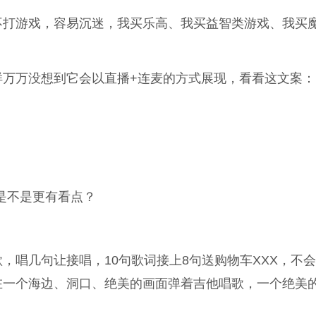
不打游戏，容易沉迷，我买乐高、我买益智类游戏、我买
样万万没想到它会以直播+连麦的方式展现，看看这文案：
，是不是更有看点？
，唱几句让接唱，10句歌词接上8句送购物车XXX，不
在一个海边、洞口、绝美的画面弹着吉他唱歌，一个绝美