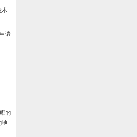
魔术
申请
会唱的
的地