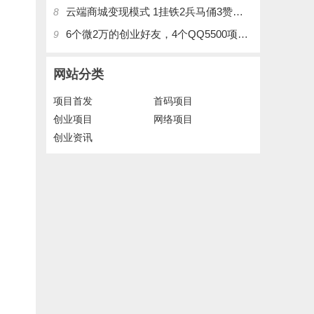
云端商城变现模式 1挂铁2兵马俑3赞刷4涨粉，带你玩.赚风口项日
8
6个微2万的创业好友，4个QQ5500项目好友，QQ每天在线人数2400人、承接朋友圈广告投放
9
网站分类
项目首发
首码项目
创业项目
网络项目
创业资讯