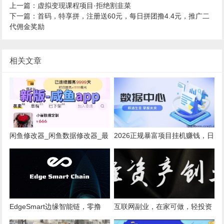
上一篇：虚拟变现课程项目·拒绝割韭菜
下一篇：首码，特享拼，注册送60元，每日拼团撸4.4元，推广二
代佣金奖励
相关文章
闲鱼修改器_闲鱼数据修改器_最
2026正规暴富项目挂机赚钱，日
新版本
入1000+，邀请3个好友可赚300
元
EdgeSmart边缘智能链，零撸
互联网副业，在家可做，轻投资
Edge，沃克Volkvolg短视频零撸
项目，操作简单，单人日入