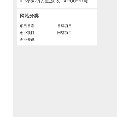
6个微2万的创业好友，4个QQ5500项目好友，QQ每天在线人数2400人、承接朋友圈广告投放
9
网站分类
项目首发
首码项目
创业项目
网络项目
创业资讯