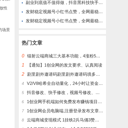
副业到底值不值得做，抖音黑科技快手上人涨粉云端商城真能逆袭赚钱
放性
发财稳定视频号小红书点赞，全网最稳定绿色的项目，完美来拉新
发财稳定视频号小红书点赞，全网最稳定绿色的项目，完全自动了
的场景
热门文章
0
镭射云端商城三大基本功能，4涨粉5涨播放量6挂铁，为你揭开真实的面纱!
1
【通知】1创业网的发文要求、认真阅读
2
剧里剧外邀请码剧里剧外邀请码填多少呢？
V2/V8哈希全自动量化，24小时让资金为你打工！
4
抖音修改、快手修改，视频号修改、大屏修改|橱窗修改|抖店修改|、招代理可单独购买
5
1创业网手机端如何免费发布赚钱项目文章
6
1创业网会员电脑端,注册登录发布文章,操作介绍
7
云端商城变现模式 1挂铁2兵马俑3赞刷4涨粉，带你玩.赚风口项日
8